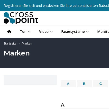
Registrieren Sie sich und entdecken Sie Ihre personalisierten Raba
Ton
Video
Fasersysteme
Monit
Startseite
Marken
Marken
A
B
C
A