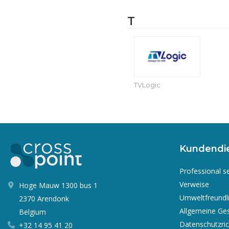
T
TVLogic
Kundendi
Professional s
Verweise
Hoge Mauw 1300 bus 1
Umweltfreundl
2370 Arendonk
Allgemeine Ge
Belgium
Datenschutzrich
+32 14 95 41 20