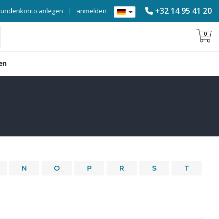
+32 14 95 41 20
Kundenkonto anlegen
|
anmelden
0
en
N
O
P
R
S
T