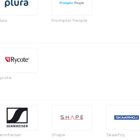
lura
Prompter People
ycote
ennheiser
Shape
Skaarhoj