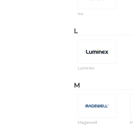
Irix
L
Luminex
M
Magewell
M