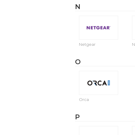
N
Netgear
N
O
Orca
P