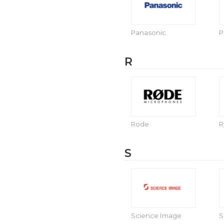
Panasonic
P
R
Rode
R
S
Science Image
S