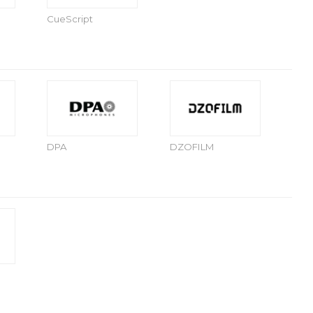
CueScript
DPA
DZOFILM