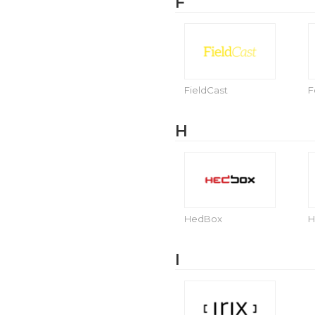
F
FieldCast
F
H
HedBox
H
I