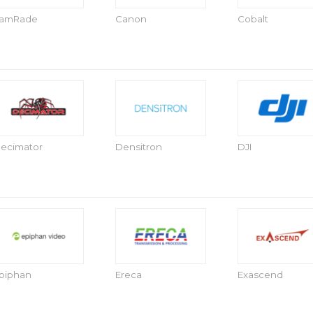
amRade
Canon
Cobalt
ecimator
Densitron
DJI
piphan
Ereca
Exascend