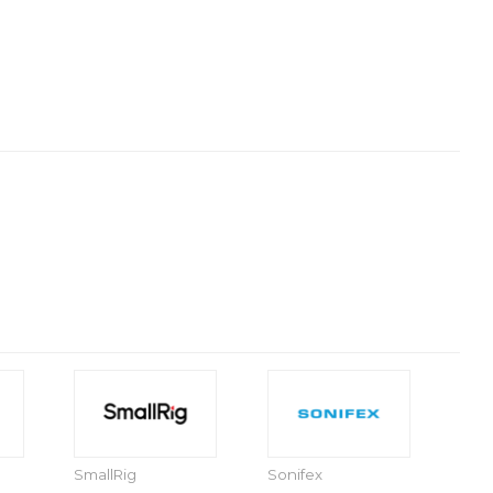
SmallRig
Sonifex