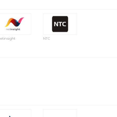
etinsight
NTC