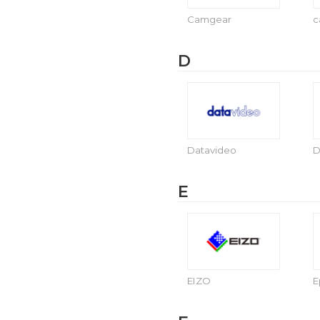
Camgear
c
D
Datavideo
D
E
EIZO
E