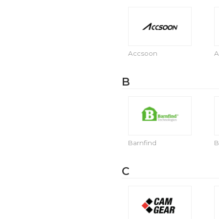
Accsoon
A
B
Barnfind
B
C