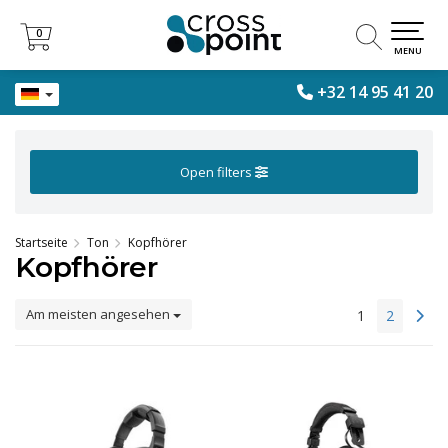
0
0
MENU
+32 14 95 41 20
Open filters
Startseite
Ton
Kopfhörer
Kopfhörer
Am meisten angesehen
1
2