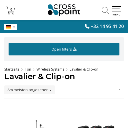
0
0
MENU
+32 14 95 41 20
Open filters
Startseite
Ton
Wireless Systems
Lavalier & Clip-on
Lavalier & Clip-on
Am meisten angesehen
1