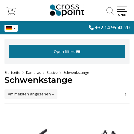
0
0
MENU
+32 14 95 41 20
Open filters
Startseite
Kameras
Stative
Schwenkstange
Schwenkstange
Am meisten angesehen
1