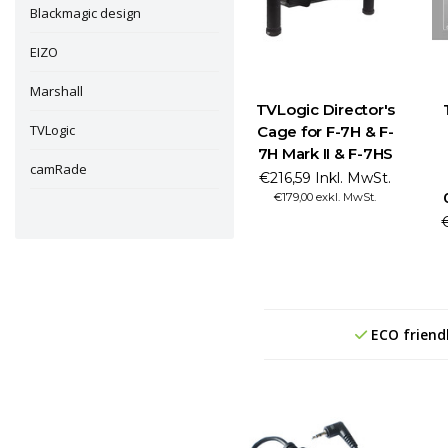
Blackmagic design
EIZO
Marshall
TVLogic Director's
TVLogic
Cage for F-7H & F-
7H Mark II & F-7HS
camRade
€216,59 Inkl. MwSt.
€179,00 exkl. MwSt.
€
ECO friend