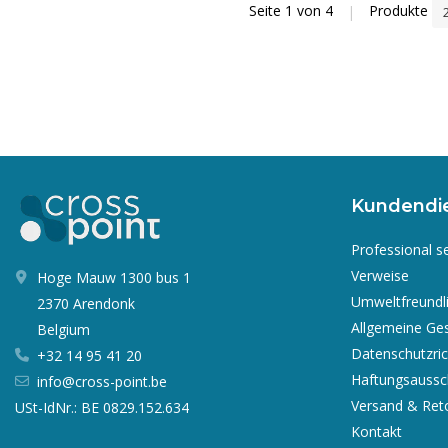
Seite 1 von 4
|
Produkte
Kundendi
Professional s
Verweise
Hoge Mauw 1300 bus 1
Umweltfreundl
2370 Arendonk
Allgemeine Ge
Belgium
Datenschutzrich
+32 14 95 41 20
Haftungsaussc
info@cross-point.be
Versand & Ret
USt-IdNr.: BE 0829.152.634
Kontakt