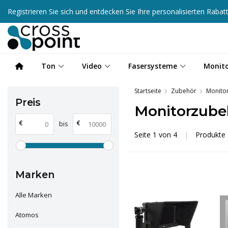
Registrieren Sie sich und entdecken Sie Ihre personalisierten Raba
Ton
Video
Fasersysteme
Monit
Startseite
Zubehör
Monito
Preis
Monitorzube
€
€
bis
Seite 1 von 4
|
Produkte
Marken
Alle Marken
Atomos