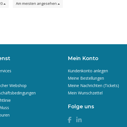
20
Am meisten angesehen
enst
Mein Konto
ervices
Kundenkonto anlegen
Meine Bestellungen
icher Webshop
Meine Nachrichten (Tickets)
schäftsbedingungen
Mein Wunschzettel
tlinie
Folge uns
hluss
ouren