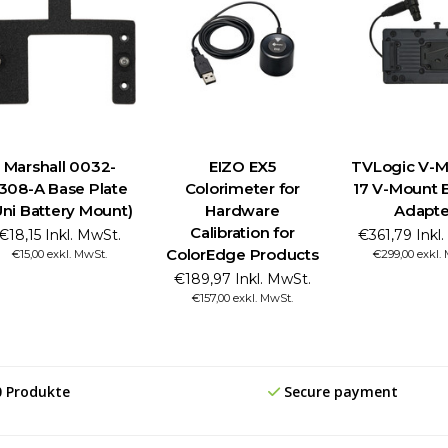
Marshall 0032-
EIZO EX5
TVLogic V-
308-A Base Plate
Colorimeter for
17 V-Mount 
Uni Battery Mount)
Hardware
Adapte
Calibration for
€18,15 Inkl. MwSt.
€361,79 Inkl
ColorEdge Products
€15,00 exkl. MwSt.
€299,00 exkl.
€189,97 Inkl. MwSt.
€157,00 exkl. MwSt.
0 Produkte
Secure payment