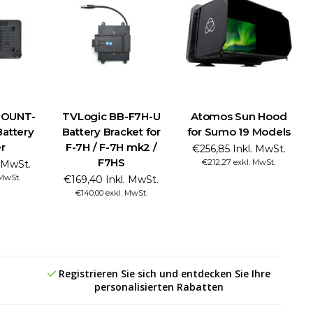
MOUNT-
TVLogic BB-F7H-U
Atomos Sun Hood
Battery
Battery Bracket for
for Sumo 19 Models
r
F-7H / F-7H mk2 /
€256,85 Inkl. MwSt.
F7HS
€212,27 exkl. MwSt.
. MwSt.
 MwSt.
€169,40 Inkl. MwSt.
€140,00 exkl. MwSt.
Registrieren Sie sich und entdecken Sie Ihre
personalisierten Rabatten