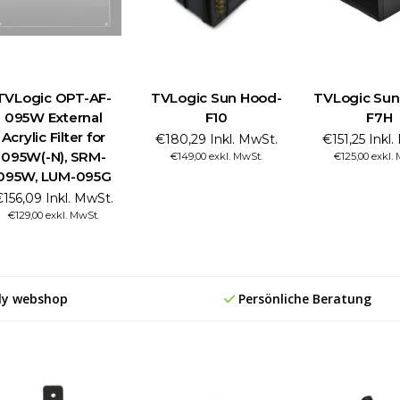
TVLogic OPT-AF-
TVLogic Sun Hood-
TVLogic Sun
095W External
F10
F7H
Acrylic Filter for
€180,29 Inkl. MwSt.
€151,25 Inkl
095W(-N), SRM-
€149,00 exkl. MwSt.
€125,00 exkl.
095W, LUM-095G
156,09 Inkl. MwSt.
€129,00 exkl. MwSt.
ly webshop
Persönliche Beratung