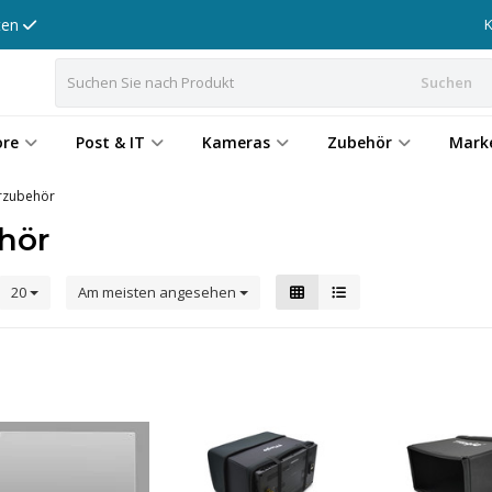
tten
Suchen
ore
Post & IT
Kameras
Zubehör
Mark
rzubehör
hör
20
Am meisten angesehen