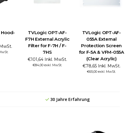
 Hood-
TVLogic OPT-AF-
TVLogic OPT-AF-
F7H External Acrylic
055A External
Filter for F-7H / F-
Protection Screen
. MwSt.
7HS
for F-5A & VFM-055A
 MwSt.
(Clear Acrylic)
€101,64 Inkl. MwSt.
€84,00 exkl. MwSt.
€78,65 Inkl. MwSt.
€65,00 exkl. MwSt.
30 Jahre Erfahrung