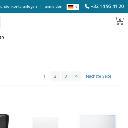
+32 14 95 41 20
Kundenkonto anlegen
|
anmelden
0
en
1
2
3
4
Nächste Seite