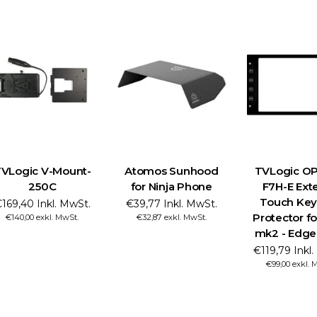
VLogic V-Mount-
Atomos Sunhood
TVLogic OP
250C
for Ninja Phone
F7H-E Exte
Touch Key
169,40 Inkl. MwSt.
€39,77 Inkl. MwSt.
Protector fo
€140,00 exkl. MwSt.
€32,87 exkl. MwSt.
mk2 - Edge
€119,79 Inkl
€99,00 exkl. 