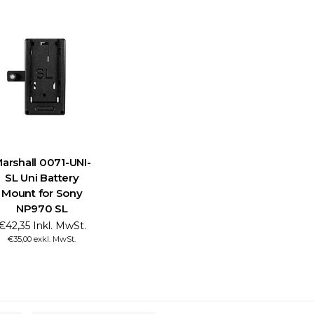
arshall 0071-UNI-
SL Uni Battery
Mount for Sony
NP970 SL
€42,35 Inkl. MwSt.
€35,00 exkl. MwSt.