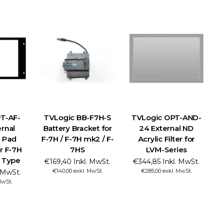
T-AF-
TVLogic BB-F7H-S
TVLogic OPT-AND-
rnal
Battery Bracket for
24 External ND
 Pad
F-7H / F-7H mk2 / F-
Acrylic Filter for
r F-7H
7HS
LVM-Series
 Type
€169,40 Inkl. MwSt.
€344,85 Inkl. MwSt.
€140,00 exkl. MwSt.
€285,00 exkl. MwSt.
. MwSt.
MwSt.