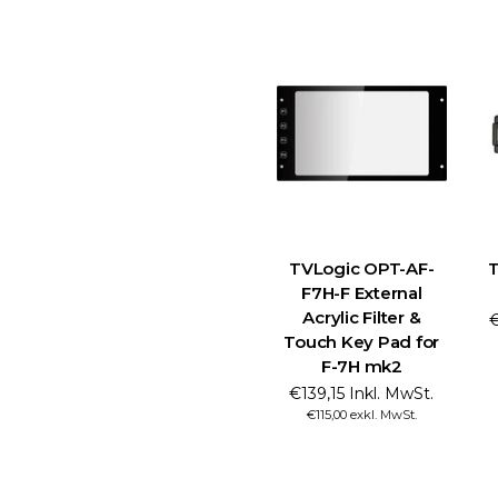
TVLogic OPT-AF-
T
F7H-F External
Acrylic Filter &
€
Touch Key Pad for
F-7H mk2
€139,15 Inkl. MwSt.
€115,00 exkl. MwSt.