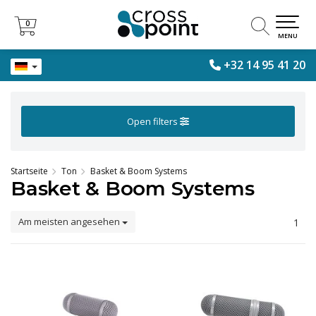
0
0
MENU
+32 14 95 41 20
Open filters
Startseite
Ton
Basket & Boom Systems
Basket & Boom Systems
Am meisten angesehen
1