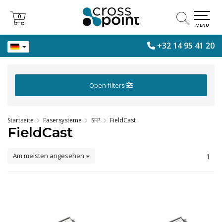
0
0
MENU
+32 14 95 41 20
Open filters
Startseite
Fasersysteme
SFP
FieldCast
FieldCast
Am meisten angesehen
1