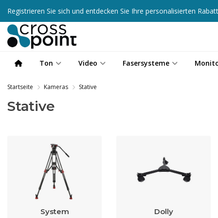
Registrieren Sie sich und entdecken Sie Ihre personalisierten Raba
Ton
Video
Fasersysteme
Monit
Startseite
Kameras
Stative
Stative
System
Dolly