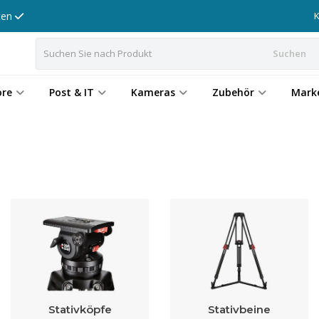
tten
Suchen
ore
Post & IT
Kameras
Zubehör
Mark
Stativköpfe
Stativbeine