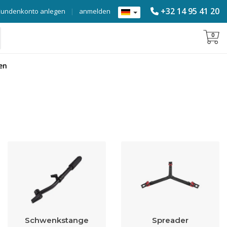
+32 14 95 41 20
Kundenkonto anlegen
|
anmelden
0
en
Schwenkstange
Spreader