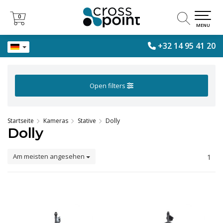
0
0
MENU
+32 14 95 41 20
Open filters
Startseite
Kameras
Stative
Dolly
Dolly
Am meisten angesehen
1