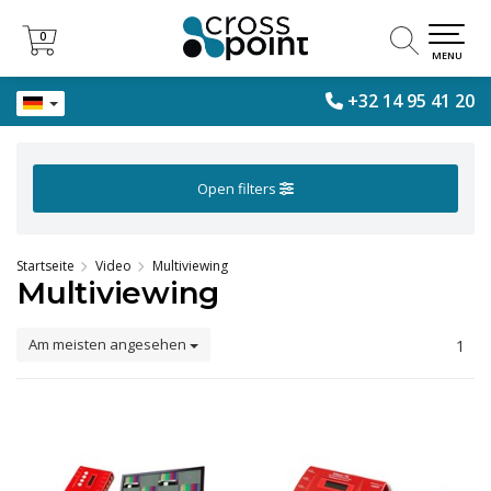
0
0
MENU
+32 14 95 41 20
Open filters
Startseite
Video
Multiviewing
Multiviewing
Am meisten angesehen
1