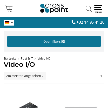
0
0
MENU
+32 14 95 41 20
Open filters
Startseite
Post & IT
Video I/O
Video I/O
Am meisten angesehen
1