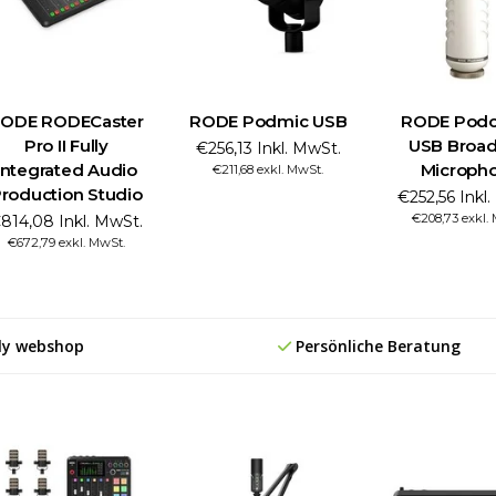
ODE RODECaster
RODE Podmic USB
RODE Podc
Pro II Fully
USB Broad
€256,13 Inkl. MwSt.
Integrated Audio
Microph
€211,68 exkl. MwSt.
roduction Studio
€252,56 Inkl
€208,73 exkl.
814,08 Inkl. MwSt.
€672,79 exkl. MwSt.
ly webshop
Persönliche Beratung