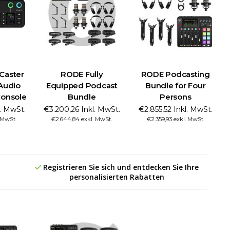
Caster
RODE Fully
RODE Podcasting
Audio
Equipped Podcast
Bundle for Four
Console
Bundle
Persons
l. MwSt.
€3.200,26 Inkl. MwSt.
€2.855,52 Inkl. MwSt.
. MwSt.
€2.644,84 exkl. MwSt.
€2.359,93 exkl. MwSt.
Registrieren Sie sich und entdecken Sie Ihre
personalisierten Rabatten