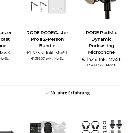
aster
RODE RODECaster
RODE PodMic
cast
Pro II 2-Person
Dynamic
one
Bundle
Podcasting
Microphone
. MwSt.
€1.673,51 Inkl. MwSt.
 MwSt.
€1.383,07 exkl. MwSt.
€114,48 Inkl. MwSt.
€94,61 exkl. MwSt.
30 Jahre Erfahrung