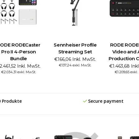
ODE RODECaster
Sennheiser Profile
RODE RODE
Pro II 4-Person
Streaming Set
Video and 
Bundle
Production 
€166,06 Inkl. MwSt.
€137,24 exkl. MwSt.
2.461,52 Inkl. MwSt.
€1.463,68 Ink
€2.034,31 exkl. MwSt.
€1.209,65 exkl
0 Produkte
Secure payment