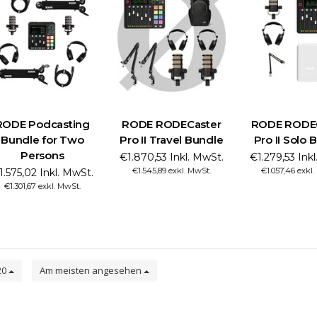
RODE Podcasting
RODE RODECaster
RODE RODE
Bundle for Two
Pro II Travel Bundle
Pro II Solo 
Persons
€1.870,53 Inkl. MwSt.
€1.279,53 Ink
€1.545,89 exkl. MwSt.
€1.057,46 exkl
1.575,02 Inkl. MwSt.
€1.301,67 exkl. MwSt.
20
Am meisten angesehen