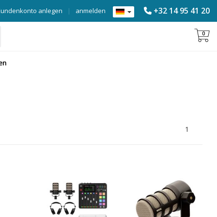
+32 14 95 41 20
Kundenkonto anlegen
|
anmelden
0
en
1