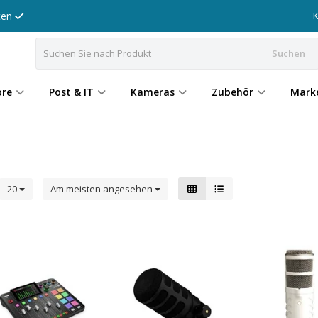
tten
Suchen
ore
Post & IT
Kameras
Zubehör
Mark
20
Am meisten angesehen