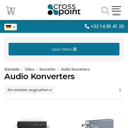
0
0
MENU
+32 14 95 41 20
Open filters
Startseite
Video
Konverter
Audio Konverters
Audio Konverters
Am meisten angesehen
1