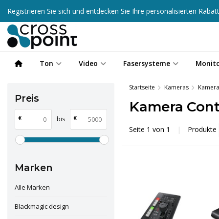
Registrieren Sie sich und entdecken Sie Ihre personalisierten Raba
Ton
Video
Fasersysteme
Monit
Startseite
Kameras
Kamera
Preis
Kamera Cont
€
€
bis
Seite 1 von 1
|
Produkte
Marken
Alle Marken
Blackmagic design