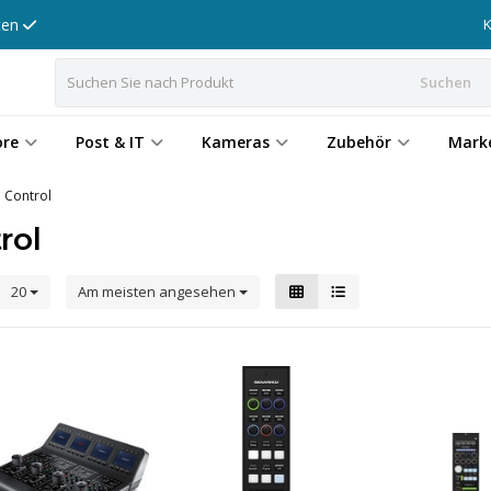
tten
Suchen
ore
Post & IT
Kameras
Zubehör
Mark
 Control
rol
20
Am meisten angesehen