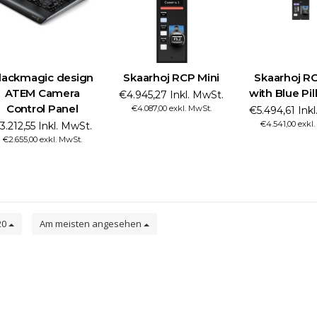
lackmagic design
Skaarhoj RCP Mini
Skaarhoj R
ATEM Camera
with Blue Pil
€4.945,27 Inkl. MwSt.
Control Panel
€4.087,00 exkl. MwSt.
€5.494,61 Ink
€4.541,00 exkl
3.212,55 Inkl. MwSt.
€2.655,00 exkl. MwSt.
20
Am meisten angesehen