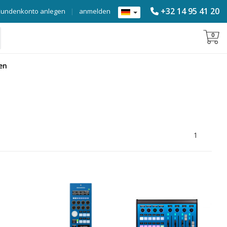
+32 14 95 41 20
Kundenkonto anlegen
|
anmelden
0
en
1