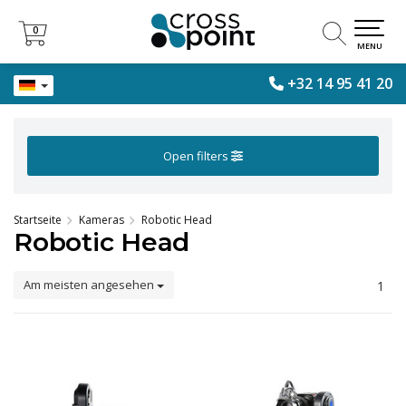
0
0
MENU
+32 14 95 41 20
Open filters
Startseite
Kameras
Robotic Head
Robotic Head
Am meisten angesehen
1