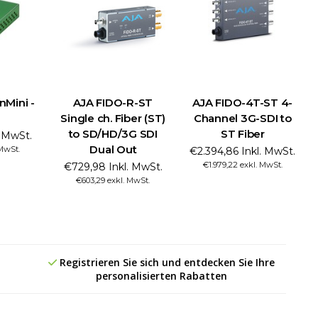
nMini -
AJA FIDO-R-ST
AJA FIDO-4T-ST 4-
Single ch. Fiber (ST)
Channel 3G-SDI to
to SD/HD/3G SDI
ST Fiber
. MwSt.
Dual Out
 MwSt.
€2.394,86 Inkl. MwSt.
€1.979,22 exkl. MwSt.
€729,98 Inkl. MwSt.
€603,29 exkl. MwSt.
Registrieren Sie sich und entdecken Sie Ihre
personalisierten Rabatten