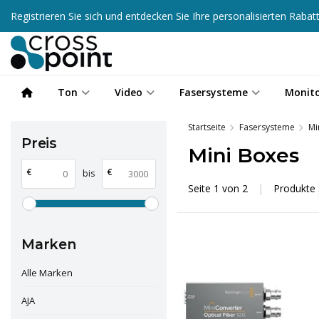
Registrieren Sie sich und entdecken Sie Ihre personalisierten Raba
Ton
Video
Fasersysteme
Monit
Startseite
Fasersysteme
Mi
Preis
Mini Boxes
€
€
bis
Seite 1 von 2
|
Produkte
Marken
Alle Marken
AJA