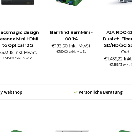
lackmagic design
Barnfind BarnMini -
AJA FIDO-
eranex Mini HDMI
08 1:4
Dual ch. Fibe
to Optical 12G
SD/HD/3G SD
€193,60 Inkl. MwSt.
Out
€160,00 exkl. MwSt.
€623,15 Inkl. MwSt.
€515,00 exkl. MwSt.
€1.435,22 Ink
€1.186,13 exkl.
ly webshop
Persönliche Beratung