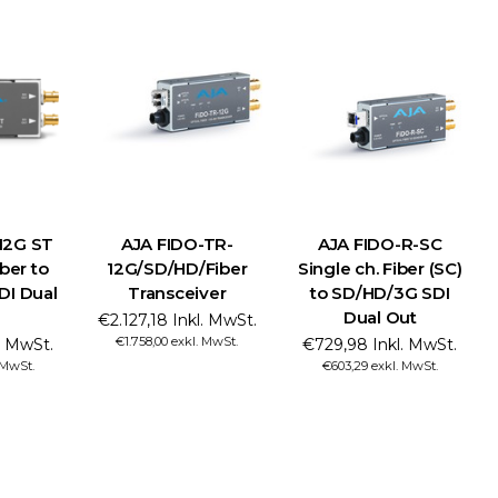
12G ST
AJA FIDO-TR-
AJA FIDO-R-SC
iber to
12G/SD/HD/Fiber
Single ch. Fiber (SC)
DI Dual
Transceiver
to SD/HD/3G SDI
Dual Out
€2.127,18 Inkl. MwSt.
€1.758,00 exkl. MwSt.
l. MwSt.
€729,98 Inkl. MwSt.
 MwSt.
€603,29 exkl. MwSt.