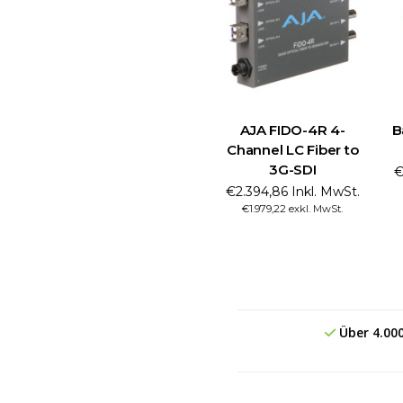
AJA FIDO-4R 4-
B
Channel LC Fiber to
3G-SDI
€
€2.394,86 Inkl. MwSt.
€1.979,22 exkl. MwSt.
Über 4.00