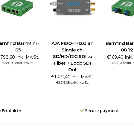
arnfind BarnMini -
AJA FIDO-T-12G ST
Barnfind Bar
05
Single ch.
08 1:2
SD/HD/12G SDI to
798,60 Inkl. MwSt.
€169,40 Inkl
Fiber + Loop SDI
€660,00 exkl. MwSt.
€140,00 exkl.
Out
€1.471,46 Inkl. MwSt.
€1.216,08 exkl. MwSt.
0 Produkte
Secure payment