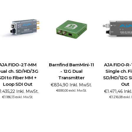
AJA FIDO-2T-MM
Barnfind BarnMini-11
AJA FIDO-R-
ual ch. SD/HD/3G
- 12G Dual
Single ch. F
SDI to Fiber MM +
Transmitter
SD/HD/12G S
Loop SDI Out
Out
€834,90 Inkl. MwSt.
€690,00 exkl. MwSt.
1.435,22 Inkl. MwSt.
€1.471,46 Ink
€1.186,13 exkl. MwSt.
€1.216,08 exkl.