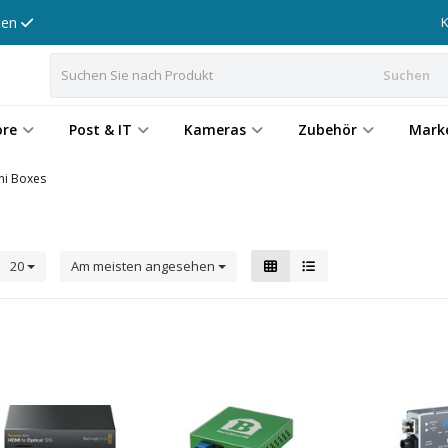
tten
Suchen
ore
Post & IT
Kameras
Zubehör
Mark
ni Boxes
20
Am meisten angesehen