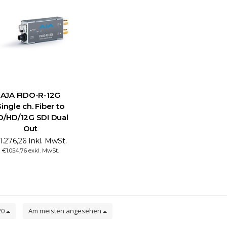
AJA FIDO-R-12G
Single ch. Fiber to
D/HD/12G SDI Dual
Out
1.276,26 Inkl. MwSt.
€1.054,76 exkl. MwSt.
20
Am meisten angesehen