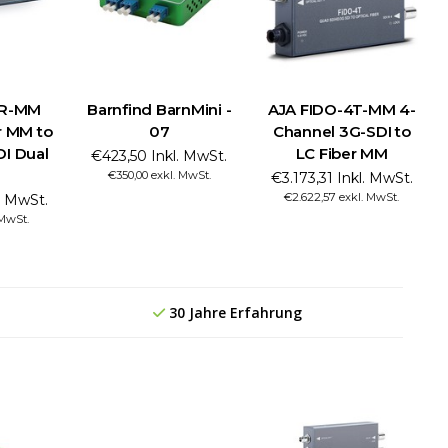
2R-MM
Barnfind BarnMini -
AJA FIDO-4T-MM 4-
r MM to
07
Channel 3G-SDI to
I Dual
LC Fiber MM
€423,50 Inkl. MwSt.
€350,00 exkl. MwSt.
€3.173,31 Inkl. MwSt.
€2.622,57 exkl. MwSt.
l. MwSt.
 MwSt.
30 Jahre Erfahrung