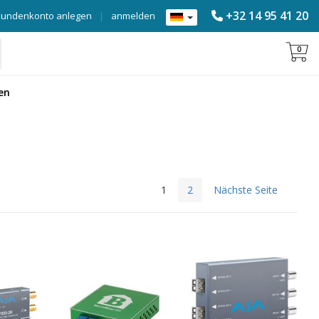
+32 14 95 41 20
Kundenkonto anlegen
|
anmelden
0
en
1
2
Nächste Seite