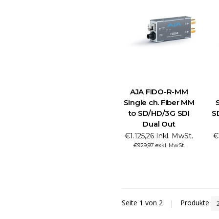
AJA FIDO-R-MM
Single ch. Fiber MM
to SD/HD/3G SDI
S
Dual Out
€1.125,26 Inkl. MwSt.
€
€929,97 exkl. MwSt.
Seite 1 von 2
|
Produkte