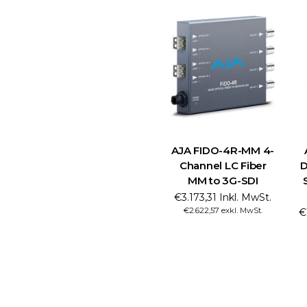
AJA FIDO-4R-MM 4-
Channel LC Fiber
D
MM to 3G-SDI
€3.173,31 Inkl. MwSt.
€2.622,57 exkl. MwSt.
€