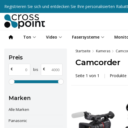
Registrieren Sie sich und entdecken Sie Ihre personalisierten Raba
Ton
Video
Fasersysteme
Monit
Startseite
Kameras
Camco
Preis
Camcorder
€
€
bis
Seite 1 von 1
|
Produkte
Marken
Alle Marken
Panasonic