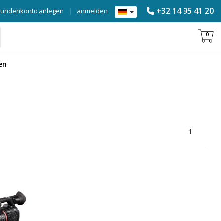
+32 14 95 41 20
Kundenkonto anlegen
|
anmelden
0
en
1