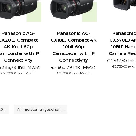
Panasonic AG-
Panasonic AG-
Panasonic
CX20EJ Compact
CX18EJ Compact 4K
CX370EJ 4
4K 10bit 60p
10bit 60p
10BIT Han
amcorder with IP
Camcorder with IP
Camera Rec
Connectivity
Connectivity
€4.537,50 Ink
€3.750,00 exkl
.386,79 Inkl. MwSt.
€2.660,79 Inkl. MwSt.
€2.799,00 exkl. MwSt.
€2.199,00 exkl. MwSt.
20
Am meisten angesehen