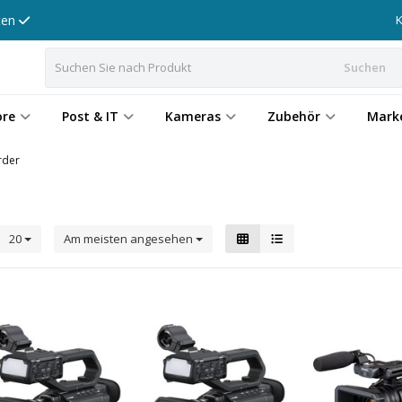
tten
Suchen
ore
Post & IT
Kameras
Zubehör
Mark
rder
20
Am meisten angesehen