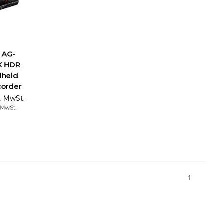
 AG-
K HDR
dheld
order
l. MwSt.
. MwSt.
1