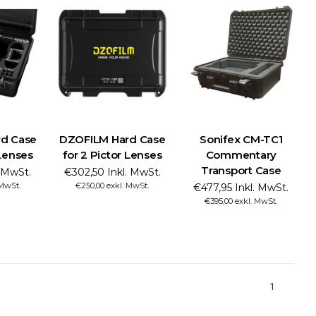
d Case
DZOFILM Hard Case
Sonifex CM-TC1
 Lenses
for 2 Pictor Lenses
Commentary
Transport Case
. MwSt.
€302,50 Inkl. MwSt.
 MwSt.
€250,00 exkl. MwSt.
€477,95 Inkl. MwSt.
€395,00 exkl. MwSt.
1