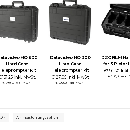
atavideo HC-600
Datavideo HC-300
DZOFILM Har
Hard Case
Hard Case
for 3 Pictor
Teleprompter Kit
Teleprompter Kit
€556,60 Inkl
€460,00 exkl.
€151,25 Inkl. MwSt.
€127,05 Inkl. MwSt.
€125,00 exkl. MwSt.
€105,00 exkl. MwSt.
20
Am meisten angesehen