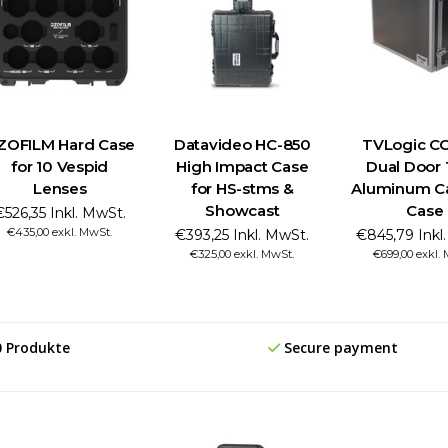
ZOFILM Hard Case
Datavideo HC-850
TVLogic C
for 10 Vespid
High Impact Case
Dual Door
Lenses
for HS-stms &
Aluminum Ca
Showcast
Case
€526,35 Inkl. MwSt.
€435,00 exkl. MwSt.
€393,25 Inkl. MwSt.
€845,79 Inkl
€325,00 exkl. MwSt.
€699,00 exkl.
0 Produkte
Secure payment