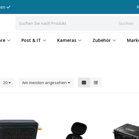
tten
Suchen
ore
Post & IT
Kameras
Zubehör
Mark
20
Am meisten angesehen