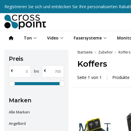
Registrieren Sie sich und entdecken Sie Ihre personalisierten Raba
Ton
Video
Fasersysteme
Monit
Startseite
Zubehör
Koffers
Preis
Koffers
€
€
bis
Seite 1 von 1
|
Produkte
Marken
Alle Marken
Angelbird