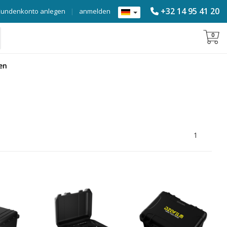
+32 14 95 41 20
Kundenkonto anlegen
|
anmelden
0
en
1