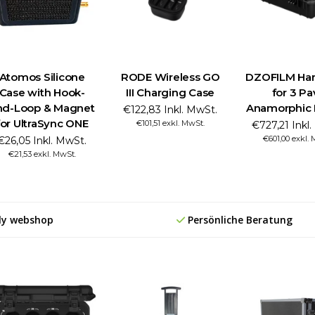
Atomos Silicone
RODE Wireless GO
DZOFILM Har
Case with Hook-
III Charging Case
for 3 Pa
nd-Loop & Magnet
Anamorphic 
€122,83 Inkl. MwSt.
for UltraSync ONE
€101,51 exkl. MwSt.
€727,21 Inkl
€601,00 exkl.
€26,05 Inkl. MwSt.
€21,53 exkl. MwSt.
ly webshop
Persönliche Beratung