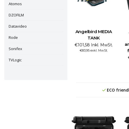
Atomos
DZOFILM
Datavideo
Angelbird MEDIA
Rode
TANK
a
€101,58 Inkl. MwSt.
Sonifex
€83,95 exkl. MwSt.
TVLogic
ECO friend