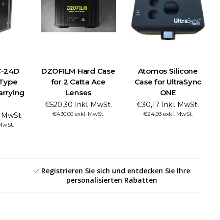
C-24D
DZOFILM Hard Case
Atomos Silicone
 Type
for 2 Catta Ace
Case for UltraSync
rrying
Lenses
ONE
€520,30 Inkl. MwSt.
€30,17 Inkl. MwSt.
€430,00 exkl. MwSt.
€24,93 exkl. MwSt.
. MwSt.
 MwSt.
Registrieren Sie sich und entdecken Sie Ihre
personalisierten Rabatten