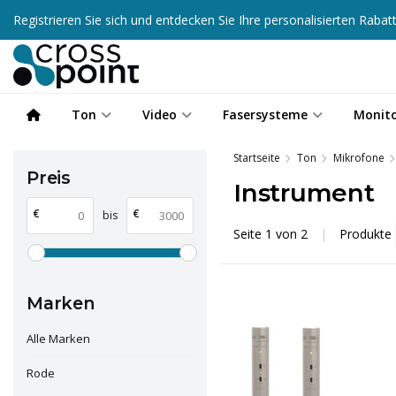
Registrieren Sie sich und entdecken Sie Ihre personalisierten Raba
Ton
Video
Fasersysteme
Monit
Startseite
Ton
Mikrofone
Preis
Instrument
€
€
bis
Seite 1 von 2
|
Produkte
Marken
Alle Marken
Rode