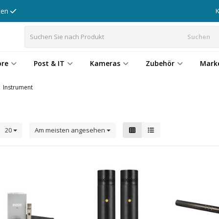
tten
Suchen
ore
Post & IT
Kameras
Zubehör
Mark
Instrument
20
Am meisten angesehen