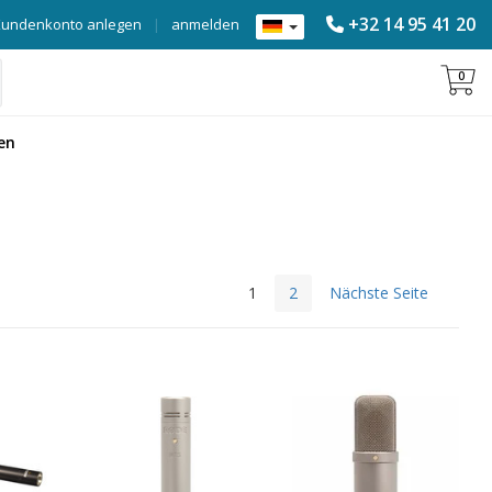
+32 14 95 41 20
Kundenkonto anlegen
|
anmelden
0
en
1
2
Nächste Seite