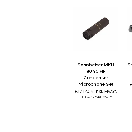
Sennheiser MKH
S
8040 HF
Condenser
Microphone Set
€
€1.312,04 Inkl. MwSt.
€1.084,33 exkl. MwSt.