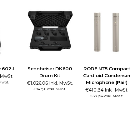
 602-II
Sennheiser DK600
RODE NT5 Compact
Drum Kit
Cardioid Condenser
. MwSt.
Microphone (Pair)
 MwSt.
€1.026,06 Inkl. MwSt.
€847,98 exkl. MwSt.
€410,84 Inkl. MwSt.
€339,54 exkl. MwSt.