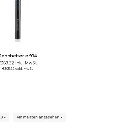
Sennheiser e 914
369,32 Inkl. MwSt.
€305,22 exkl. MwSt.
20
Am meisten angesehen