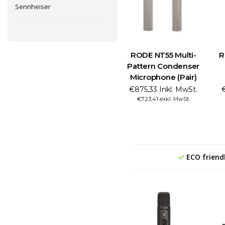
Sennheiser
RODE NT55 Multi-
R
Pattern Condenser
Microphone (Pair)
€875,33 Inkl. MwSt.
€
€723,41 exkl. MwSt.
ECO friend