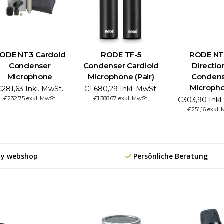
ODE NT3 Cardoid
RODE TF-5
RODE N
Condenser
Condenser Cardioid
Directio
Microphone
Microphone (Pair)
Conden
Microph
281,63 Inkl. MwSt.
€1.680,29 Inkl. MwSt.
€232,75 exkl. MwSt.
€1.388,67 exkl. MwSt.
€303,90 Inkl
€251,16 exkl.
ly webshop
Persönliche Beratung