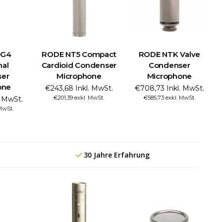
TG4
RODE NT5 Compact
RODE NTK Valve
nal
Cardioid Condenser
Condenser
ser
Microphone
Microphone
one
€243,68 Inkl. MwSt.
€708,73 Inkl. MwSt.
€201,39 exkl. MwSt.
€585,73 exkl. MwSt.
. MwSt.
 MwSt.
30 Jahre Erfahrung