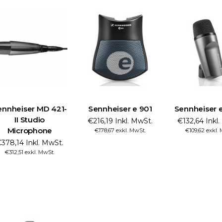
ennheiser MD 421-
Sennheiser e 901
Sennheiser e
II Studio
€216,19 Inkl. MwSt.
€132,64 Inkl
Microphone
€178,67 exkl. MwSt.
€109,62 exkl.
378,14 Inkl. MwSt.
€312,51 exkl. MwSt.