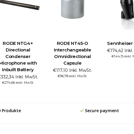
RODE NTG4+
RODE NT45-O
Sennheiser
Directional
Interchangeable
€174,42 Inkl
Condenser
Omnidirectional
€144,15 exkl.
Microphone with
Capsule
Inbuilt Battery
€117,10 Inkl. MwSt.
€96,78 exkl. MwSt.
332,34 Inkl. MwSt.
€274,66 exkl. MwSt.
0 Produkte
Secure payment