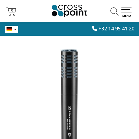
0
0
MENU
+32 14 95 41 20