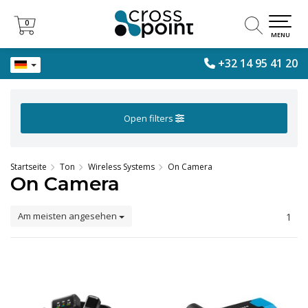
0
0
MENU
+32 14 95 41 20
Open filters
Startseite
Ton
Wireless Systems
On Camera
On Camera
Am meisten angesehen
1