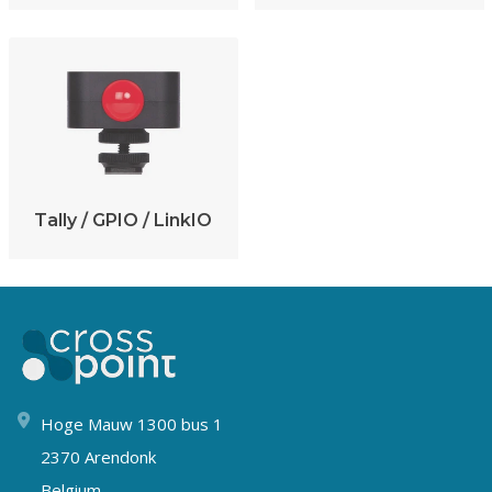
Tally / GPIO / LinkIO
Hoge Mauw 1300 bus 1
2370 Arendonk
Belgium