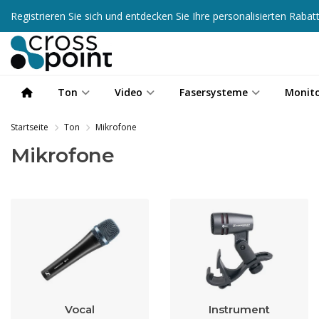
Registrieren Sie sich und entdecken Sie Ihre personalisierten Raba
Ton
Video
Fasersysteme
Monit
Startseite
Ton
Mikrofone
Mikrofone
Vocal
Instrument