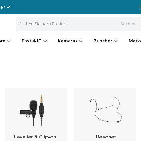
tten
Suchen
ore
Post & IT
Kameras
Zubehör
Mark
Lavalier & Clip-on
Headset