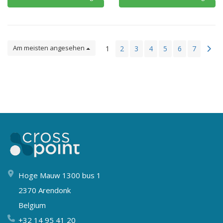
Am meisten angesehen
1
2
3
4
5
6
7
Hoge Mauw 1300 bus 1
2370 Arendonk
Belgium
+32 14 95 41 20