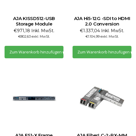
AJA KISSD512-USB
AJA Hi5-12G -SDI to HDMI
Storage Module
2.0 Conversion
€971,18 Inkl. MwSt.
€1.337,04 Inkl. MwSt.
€802,63 exkl. MwSt.
€1.104,99 exkl. MwSt.
Zum Warenkorb hinzufügen
Zum Warenkorb hinzufügen
AJA FS1-X Frame
AJA FiberLC-2-RX-MM