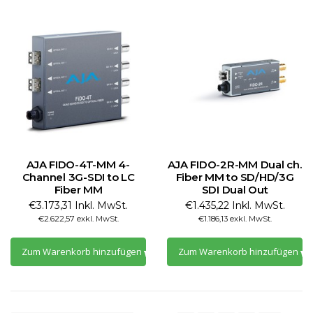
AJA FIDO-4T-MM 4-
AJA FIDO-2R-MM Dual ch.
Channel 3G-SDI to LC
Fiber MM to SD/HD/3G
Fiber MM
SDI Dual Out
€3.173,31 Inkl. MwSt.
€1.435,22 Inkl. MwSt.
€2.622,57 exkl. MwSt.
€1.186,13 exkl. MwSt.
Zum Warenkorb hinzufügen
Zum Warenkorb hinzufügen