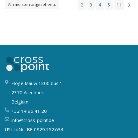
Am meisten angesehen
1
2
3
4
5
11
Hoge Mauw 1300 bus 1
2370 Arendonk
Belgium
+32 14 95 41 20
info@cross-point.be
USt-IdNr.: BE 0829.152.634