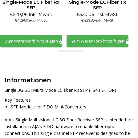
Single-Mode LC Fiber Rx
Single-Mode LC Fiber Tx
S
SFP
SFP
€520,06 Inkl. MwSt.
€520,06 Inkl. MwSt.
€429,80 exkl. MwSt.
€429,80 exkl. MwSt.
Zum Warenkorb hinzufügen
Zum Warenkorb hinzufügen
Informationen
Single 3G-SDI Multi-Mode LC fiber Rx SFP (FS4,FS-HDR)
Key Features
SFP Module for FiDO Mini-Converters
AJA
's
Single Multi-Mode LC 3G Fiber Receiver SFP
is intended for
installation in AJA's FiDO hardware to enable fiber-optic
connections. This single-channel SFP receiver is designed to be