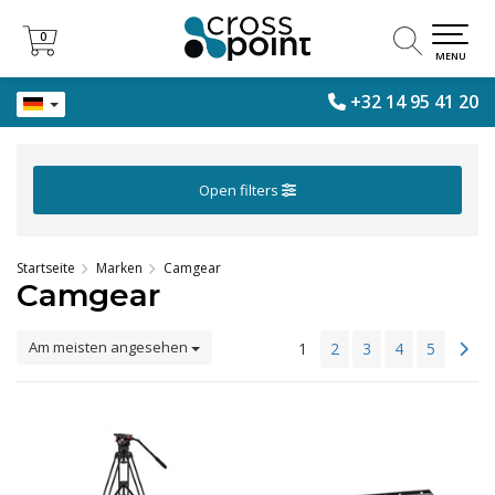
0
0
MENU
+32 14 95 41 20
Open filters
Startseite
Marken
Camgear
Camgear
Am meisten angesehen
1
2
3
4
5