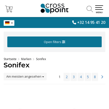
0
0
MENU
+32 14 95 41 20
Open filters
Startseite
Marken
Sonifex
Sonifex
Am meisten angesehen
1
2
3
4
5
8