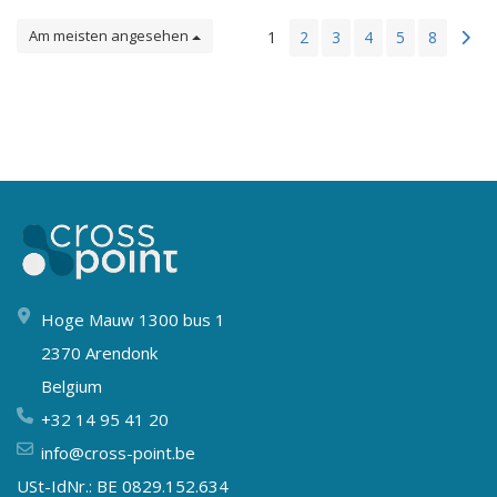
Am meisten angesehen
1
2
3
4
5
8
Hoge Mauw 1300 bus 1
2370 Arendonk
Belgium
+32 14 95 41 20
info@cross-point.be
USt-IdNr.: BE 0829.152.634