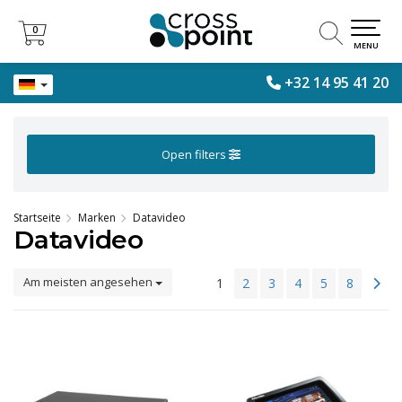
0
0
MENU
+32 14 95 41 20
Open filters
Startseite
Marken
Datavideo
Datavideo
Am meisten angesehen
1
2
3
4
5
8