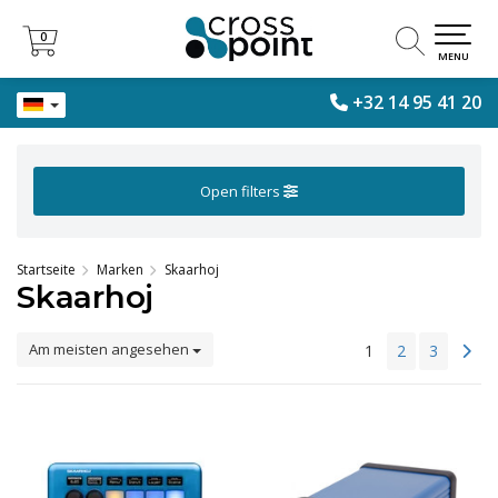
0
0
MENU
+32 14 95 41 20
Open filters
Startseite
Marken
Skaarhoj
Skaarhoj
Am meisten angesehen
1
2
3