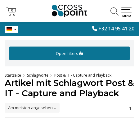
0
0
MENU
+32 14 95 41 20
Open filters
Startseite
Schlagworte
Post & IT - Capture and Playback
Artikel mit Schlagwort Post &
IT - Capture and Playback
Am meisten angesehen
1