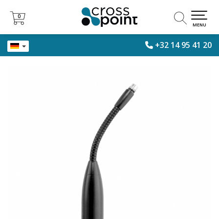
0
0
MENU
+32 14 95 41 20