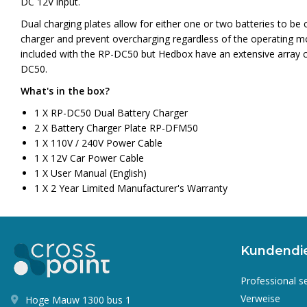
DC 12V input.
Dual charging plates allow for either one or two batteries to be 
charger and prevent overcharging regardless of the operating mod
included with the RP-DC50 but Hedbox have an extensive array com
DC50.
What's in the box?
1 X RP-DC50 Dual Battery Charger
2 X Battery Charger Plate RP-DFM50
1 X 110V / 240V Power Cable
1 X 12V Car Power Cable
1 X User Manual (English)
1 X 2 Year Limited Manufacturer's Warranty
Kundendi
Professional s
Verweise
Hoge Mauw 1300 bus 1