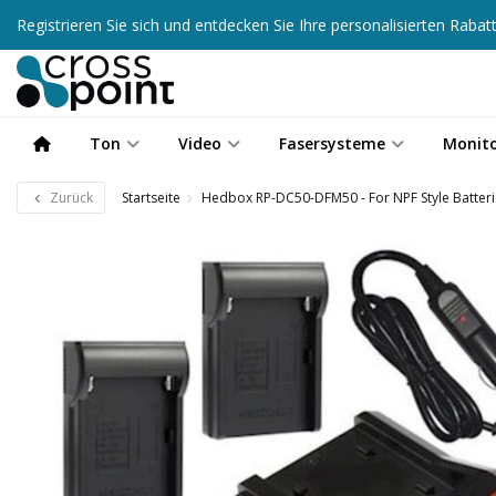
Registrieren Sie sich und entdecken Sie Ihre personalisierten Raba
Ton
Video
Fasersysteme
Monit
Zurück
Startseite
Hedbox RP-DC50-DFM50 - For NPF Style Batteri