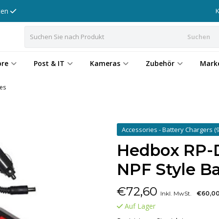
tten
Suchen
ore
Post & IT
Kameras
Zubehör
Mark
es
Accessories - Battery Chargers
(9
Hedbox RP-
NPF Style Ba
€
72,60
Inkl. MwSt.
€60,0
Auf Lager