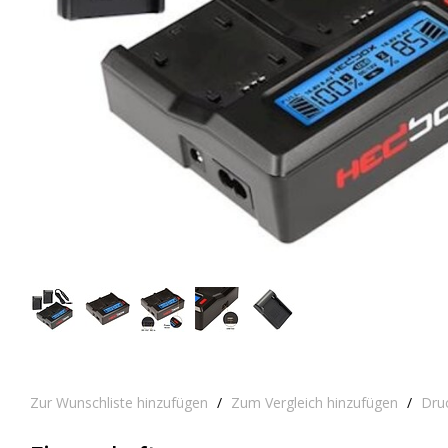
Zur Wunschliste hinzufügen
/
Zum Vergleich hinzufügen
/
Dru