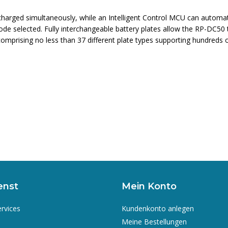
charged simultaneously, while an Intelligent Control MCU can automatic
e selected. Fully interchangeable battery plates allow the RP-DC50 to
prising no less than 37 different plate types supporting hundreds of 
enst
Mein Konto
ervices
Kundenkonto anlegen
Meine Bestellungen