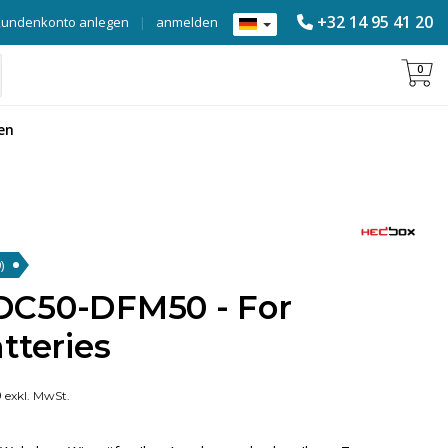
+32 14 95 41 20
Kundenkonto anlegen
|
anmelden
0
en
)
DC50-DFM50 - For
tteries
0
exkl. MwSt.