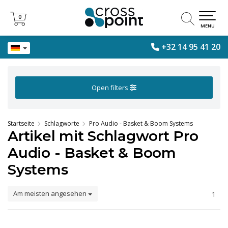
0
0
MENU
+32 14 95 41 20
Open filters
Startseite
Schlagworte
Pro Audio - Basket & Boom Systems
Artikel mit Schlagwort Pro
Audio - Basket & Boom
Systems
Am meisten angesehen
1