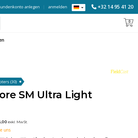
+32 14 95 41 20
Kundenkonto anlegen
|
anmelden
0
en
apters
(30)
ore SM Ultra Light
,00
exkl. MwSt.
ie uns