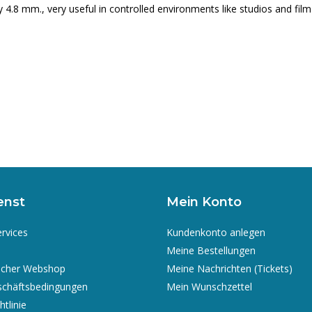
ly 4.8 mm., very useful in controlled environments like studios and film
enst
Mein Konto
ervices
Kundenkonto anlegen
Meine Bestellungen
icher Webshop
Meine Nachrichten (Tickets)
schäftsbedingungen
Mein Wunschzettel
tlinie