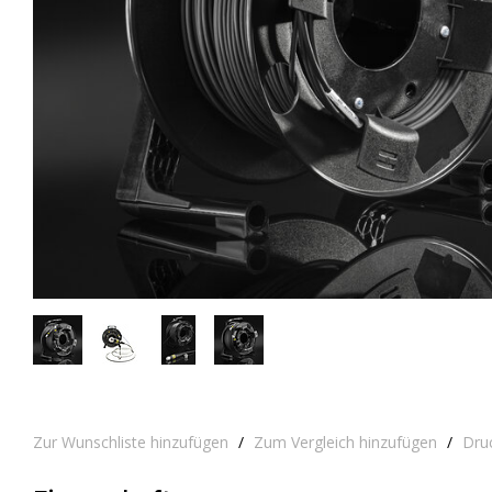
Zur Wunschliste hinzufügen
/
Zum Vergleich hinzufügen
/
Dru