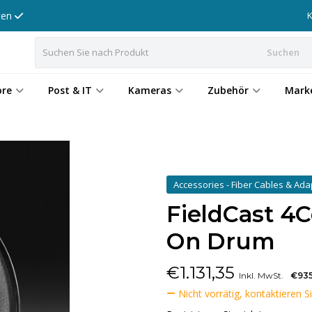
tten
Suchen
ore
Post & IT
Kameras
Zubehör
Mark
Accessories - Fiber Cables & Ad
FieldCast 4C
On Drum
€
1.131,35
Inkl. MwSt.
€935
Nicht vorrätig, kontaktieren S