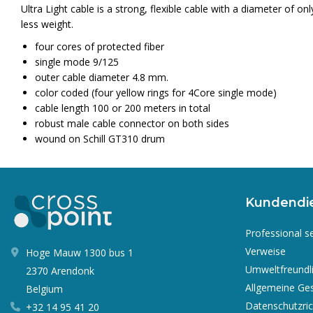
Ultra Light cable is a strong, flexible cable with a diameter of on
less weight.
four cores of protected fiber
single mode 9/125
outer cable diameter 4.8 mm.
color coded (four yellow rings for 4Core single mode)
cable length 100 or 200 meters in total
robust male cable connector on both sides
wound on Schill GT310 drum
Kundendi
Professional s
Verweise
Hoge Mauw 1300 bus 1
Umweltfreundl
2370 Arendonk
Allgemeine Ge
Belgium
Datenschutzrich
+32 14 95 41 20