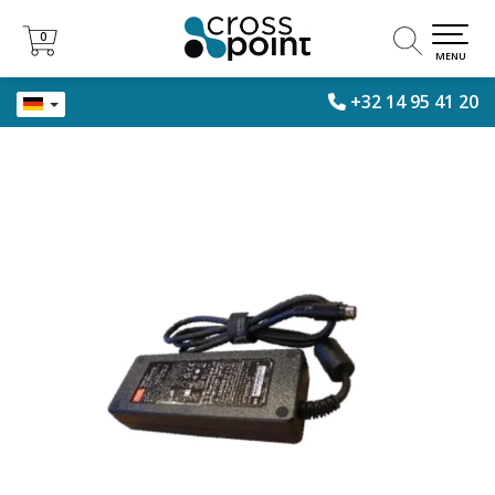
0
0
MENU
+32 14 95 41 20