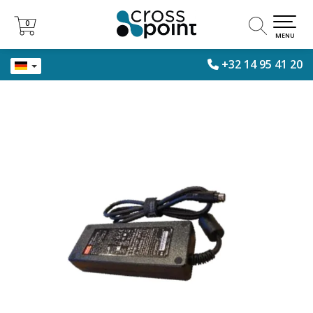
0
0
MENU
+32 14 95 41 20