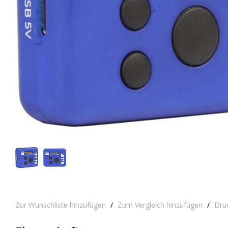
Zur Wunschliste hinzufügen
/
Zum Vergleich hinzufügen
/
Dru