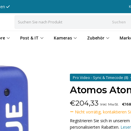
tten
Suchen
ore
Post & IT
Kameras
Zubehör
Mark
Pro Video - Sync & Timecode
(8)
Atomos Atom
€
204,33
Inkl. MwSt.
€168
Nicht vorrätig, kontaktieren S
Registrieren Sie sich in unser
personalisierten Rabatten.
Lesen