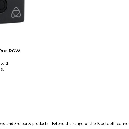
 One ROW
MwSt.
St.
ons and 3rd party products. Extend the range of the Bluetooth conn