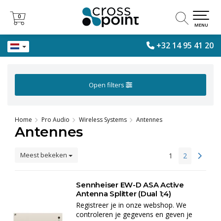
0
0
MENU
+32 14 95 41 20
Open filters
Home
Pro Audio
Wireless Systems
Antennes
Antennes
Meest bekeken
1
2
Sennheiser EW-D ASA Active
Antenna Splitter (Dual 1;4)
Registreer je in onze webshop. We
controleren je gegevens en geven je