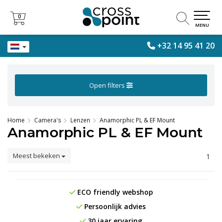
0
0
MENU
+32 14 95 41 20
Open filters
Home
Camera's
Lenzen
Anamorphic PL & EF Mount
Anamorphic PL & EF Mount
Meest bekeken
1
ECO friendly webshop
Persoonlijk advies
30 jaar ervaring