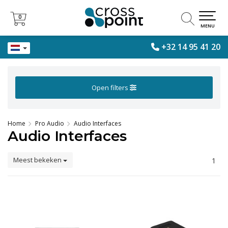
0
0
MENU
+32 14 95 41 20
Open filters
Home
Pro Audio
Audio Interfaces
Audio Interfaces
Meest bekeken
1