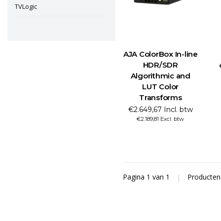
TVLogic
AJA ColorBox In-line
HDR/SDR
Algorithmic and
LUT Color
Transforms
€2.649,67 Incl. btw
€2.189,81 Excl. btw
Pagina 1 van 1
|
Producte