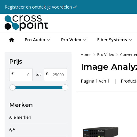
Registreer en ontdek je voordelen
Pro Audio
Pro Video
Fiber Systems
Home
Pro Video
Converte
Prijs
Image Analy
€
€
tot
Pagina 1 van 1
|
Produc
Merken
Alle merken
AJA