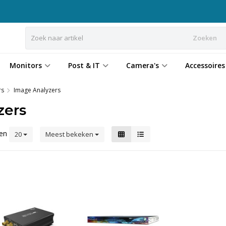
Zoeken
Monitors
Post & IT
Camera's
Accessoires
rs
Image Analyzers
zers
ten
20
Meest bekeken