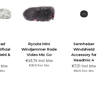
ead
Rycote Mini
Sennheiser
ficial
Windjammer Rode
Windshield
ield &
Video Mic Go
Accessory for
Headmic 4
€43,74 Incl. btw
€36,15 Excl. btw
. btw
€7,31 Incl. btw
 btw
€6,04 Excl. btw