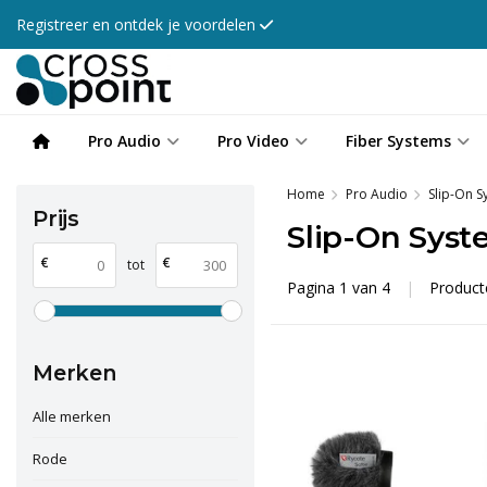
Registreer en ontdek je voordelen
Pro Audio
Pro Video
Fiber Systems
Home
Pro Audio
Slip-On S
Prijs
Slip-On Sys
€
€
tot
Pagina 1 van 4
|
Produc
Merken
Alle merken
Rode