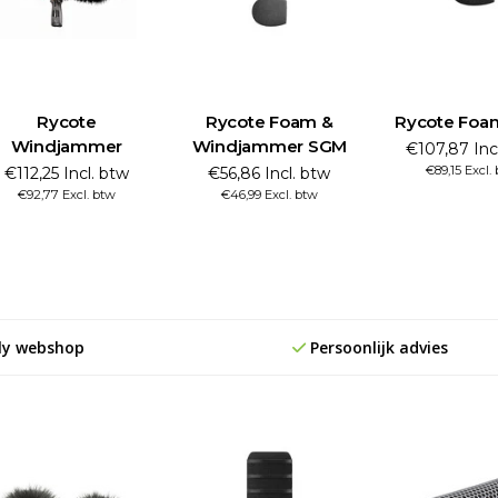
Rycote
Rycote Foam &
Rycote Foa
Windjammer
Windjammer SGM
€107,87 Inc
€89,15 Excl.
€112,25 Incl. btw
€56,86 Incl. btw
€92,77 Excl. btw
€46,99 Excl. btw
ly webshop
Persoonlijk advies