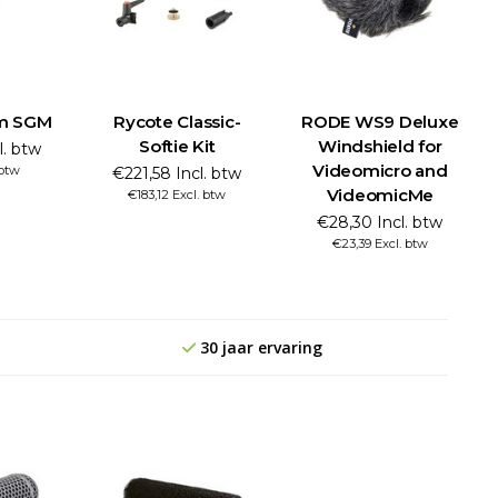
m SGM
Rycote Classic-
RODE WS9 Deluxe
Softie Kit
Windshield for
l. btw
Videomicro and
 btw
€221,58 Incl. btw
VideomicMe
€183,12 Excl. btw
€28,30 Incl. btw
€23,39 Excl. btw
30 jaar ervaring