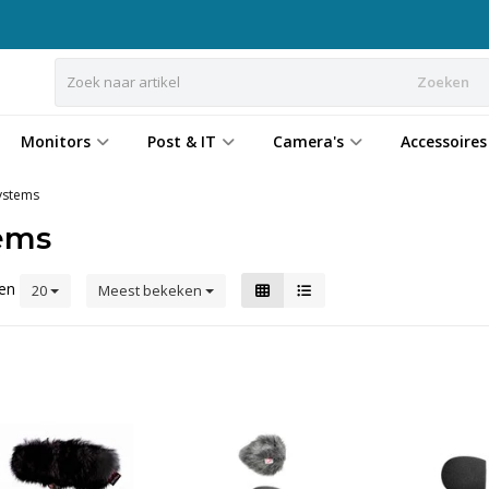
Zoeken
Monitors
Post & IT
Camera's
Accessoires
ystems
tems
ten
20
Meest bekeken