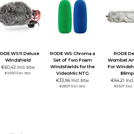
ODE WS11 Deluxe
RODE WS Chroma a
RODE D
Windshield
Set of Two Foam
Wombat Arti
Windshields for the
For Windsh
€60,42 Incl. btw
VideoMic NTG
Blimp
€49,93 Excl. btw
€33,96 Incl. btw
€64,21 Incl
€28,07 Excl. btw
€53,07 Excl.