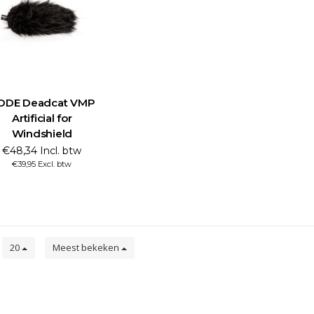
ODE Deadcat VMP
Artificial for
Windshield
€48,34 Incl. btw
€39,95 Excl. btw
n
20
Meest bekeken