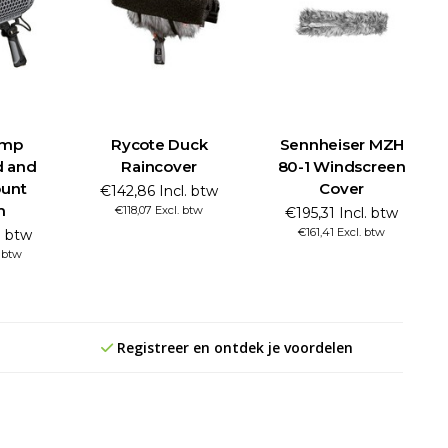
imp
Rycote Duck
Sennheiser MZH
d and
Raincover
80-1 Windscreen
unt
Cover
€142,86 Incl. btw
m
€118,07 Excl. btw
€195,31 Incl. btw
€161,41 Excl. btw
. btw
. btw
Registreer en ontdek je voordelen