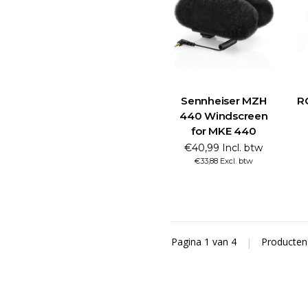
Sennheiser MZH
R
440 Windscreen
for MKE 440
€40,99 Incl. btw
€33,88 Excl. btw
Pagina 1 van 4
|
Producte