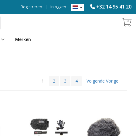
+32 14 95 41 20
Registreren
|
Inloggen
0
Merken
1
2
3
4
Volgende Vorige