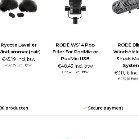
Rycote Lavalier
RODE WS14 Pop
RODE Bl
indjammer (pair)
Filter For PodMic or
Windshiel
PodMic USB
Shock Mo
€45,19 Incl. btw
Syste
€37,35 Excl. btw
€40,43 Incl. btw
€33,41 Excl. btw
€311,16 Incl
€257,16 Excl
00 producten
Secure payment