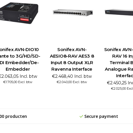
onifex AVN-DIO10
Sonifex AVN-
Sonifex AVN-
ante to 3G/HD/SD-
AESIO8-RAV AES3 8
RAV 16 In
DI Embedder/De-
Input 8 Output XLR
Terminal 
Embedder
Ravenna Interface
Analogue R
Interfa
€2.063,05 Incl. btw
€2.468,40 Incl. btw
€1.705,00 Excl. btw
€2.040,00 Excl. btw
€2.450,25 In
€2.025,00 Exc
00 producten
Secure payment