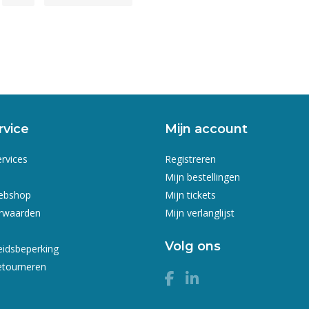
rvice
Mijn account
ervices
Registreren
Mijn bestellingen
webshop
Mijn tickets
rwaarden
Mijn verlanglijst
Volg ons
eidsbeperking
etourneren