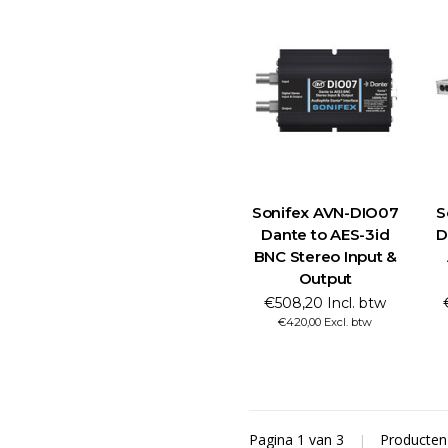
Sonifex AVN-DIO07
S
Dante to AES-3id
D
BNC Stereo Input &
Output
€508,20 Incl. btw
€420,00 Excl. btw
Pagina 1 van 3
|
Producte