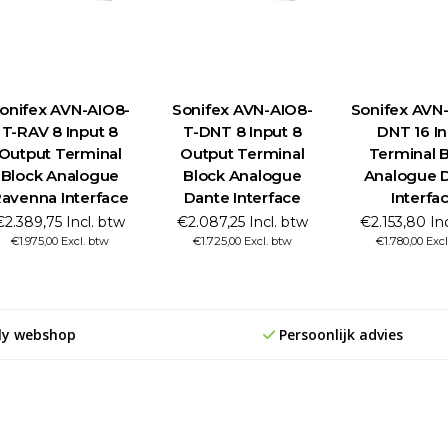
onifex AVN-AIO8-
Sonifex AVN-AIO8-
Sonifex AVN-
T-RAV 8 Input 8
T-DNT 8 Input 8
DNT 16 I
Output Terminal
Output Terminal
Terminal 
Block Analogue
Block Analogue
Analogue 
avenna Interface
Dante Interface
Interfa
€2.389,75 Incl. btw
€2.087,25 Incl. btw
€2.153,80 In
€1.975,00 Excl. btw
€1.725,00 Excl. btw
€1.780,00 Excl
ly webshop
Persoonlijk advies