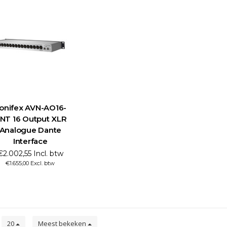
onifex AVN-AO16-
NT 16 Output XLR
Analogue Dante
Interface
€2.002,55 Incl. btw
€1.655,00 Excl. btw
n
20
Meest bekeken