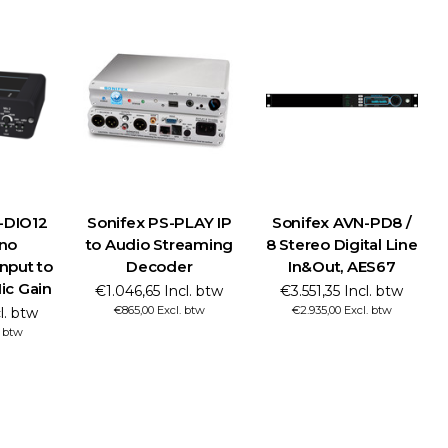
-DIO12
Sonifex PS-PLAY IP
Sonifex AVN-PD8 /
no
to Audio Streaming
8 Stereo Digital Line
nput to
Decoder
In&Out, AES67
ic Gain
€1.046,65 Incl. btw
€3.551,35 Incl. btw
€865,00 Excl. btw
€2.935,00 Excl. btw
l. btw
. btw