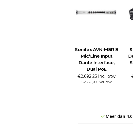
Sonifex AVN-M8R 8
S
Mic/Line Input
D
Dante Interface,
S
Dual PoE
€2.692,25 Incl. btw
€2.225,00 Excl. btw
Meer dan 4.0