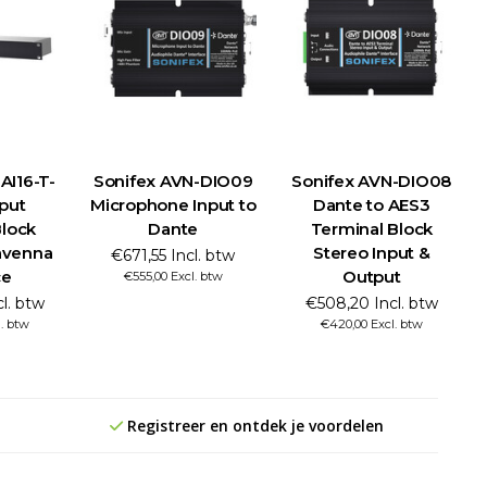
AI16-T-
Sonifex AVN-DIO09
Sonifex AVN-DIO08
put
Microphone Input to
Dante to AES3
Block
Dante
Terminal Block
avenna
Stereo Input &
€671,55 Incl. btw
ce
Output
€555,00 Excl. btw
cl. btw
€508,20 Incl. btw
l. btw
€420,00 Excl. btw
Registreer en ontdek je voordelen