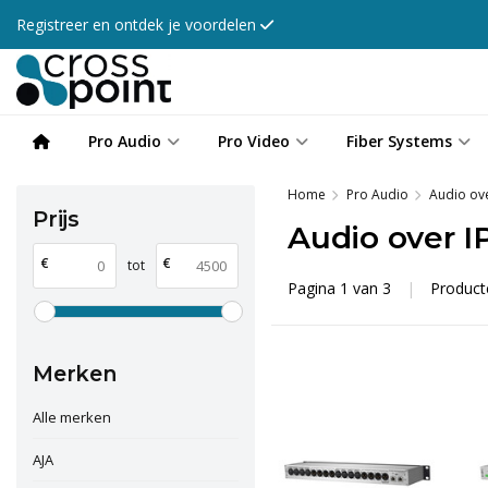
Registreer en ontdek je voordelen
Pro Audio
Pro Video
Fiber Systems
Home
Pro Audio
Audio ove
Prijs
Audio over I
€
€
tot
Pagina 1 van 3
|
Produc
Merken
Alle merken
AJA