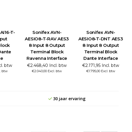
AI16-T-
Sonifex AVN-
Sonifex AVN-
nput
AESIO8-T-RAV AES3
AESIO8-T-DNT AES3
Block
8 Input 8 Output
8 Input 8 Output
Dante
Terminal Block
Terminal Block
ce
Ravenna Interface
Dante Interface
cl. btw
€2.468,40 Incl. btw
€2.171,95 Incl. btw
. btw
€2.040,00 Excl. btw
€1.795,00 Excl. btw
30 jaar ervaring