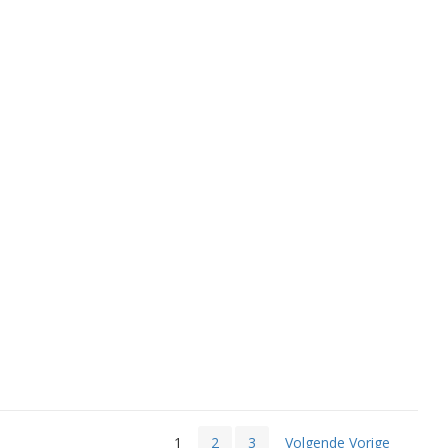
1
2
3
Volgende Vorige