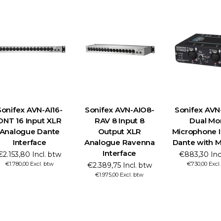
Sonifex AVN-AI16-
Sonifex AVN-AIO8-
Sonifex AVN
DNT 16 Input XLR
RAV 8 Input 8
Dual Mo
Analogue Dante
Output XLR
Microphone I
Interface
Analogue Ravenna
Dante with M
Interface
€2.153,80 Incl. btw
€883,30 Inc
€1.780,00 Excl. btw
€730,00 Excl
€2.389,75 Incl. btw
€1.975,00 Excl. btw