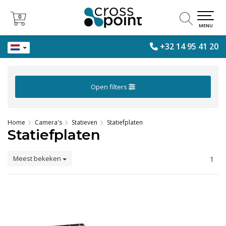
0
0
MENU
+32 14 95 41 20
Open filters
Home
Camera's
Statieven
Statiefplaten
Statiefplaten
Meest bekeken
1