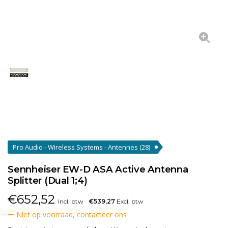
Pro Audio - Wireless Systems - Antennes
(28)
Sennheiser EW-D ASA Active Antenna
Splitter (Dual 1;4)
€
652,52
Incl. btw
€539,27
Excl. btw
Niet op voorraad, contacteer ons