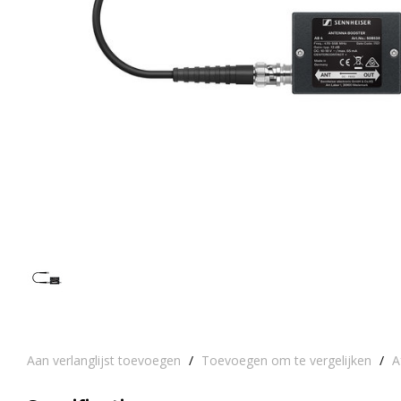
Aan verlanglijst toevoegen
/
Toevoegen om te vergelijken
/
A