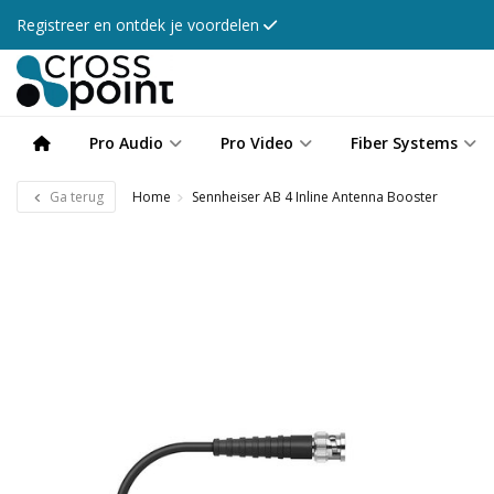
Registreer en ontdek je voordelen
Pro Audio
Pro Video
Fiber Systems
Ga terug
Home
Sennheiser AB 4 Inline Antenna Booster