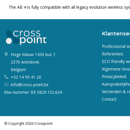
The AB 4 is fully compatible with all legacy evolution wireless s
Klantense
Professional s
Referenties
Hoge Mauw 1300 bus 1
ECO friendly 
2370 Arendonk
Algemene Voo
Belgium
Privacybeleid
+32 14 95 41 20
Aansprakelijkh
info@cross-point.be
Verzenden & r
btw-nummer: BE 0829.152.634
Contact
© Copyright 2026 Crosspoint