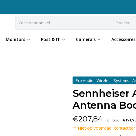
Zoeken
Monitors
Post & IT
Camera's
Accessoires
Pro Audio - Wireless Systems - 
Sennheiser A
Antenna Boo
€
207,84
Incl. btw
€171,7
Niet op voorraad, contacteer