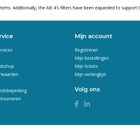
ystems. Additionally, the AB 4's filters have been expanded to support
rvice
Mijn account
ervices
Registreren
Mijn bestellingen
webshop
Mijn tickets
rwaarden
Mijn verlanglijst
Volg ons
eidsbeperking
etourneren