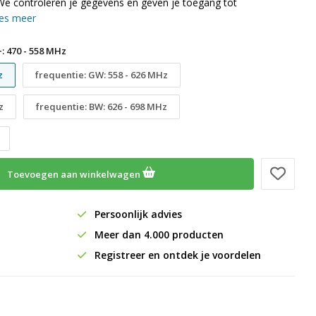
We controleren je gegevens en geven je toegang tot
es meer
: 470 - 558 MHz
z
frequentie: GW: 558 - 626 MHz
z
frequentie: BW: 626 - 698 MHz
Toevoegen aan winkelwagen
Persoonlijk advies
Meer dan 4.000 producten
Registreer en ontdek je voordelen