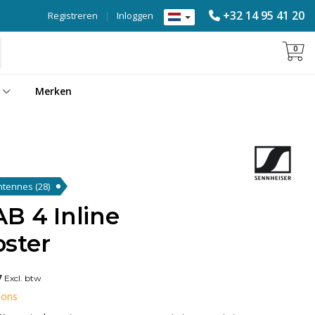
+32 14 95 41 20
Registreren
|
Inloggen
0
Merken
Antennes
(28)
B 4 Inline
ster
7
Excl. btw
 ons