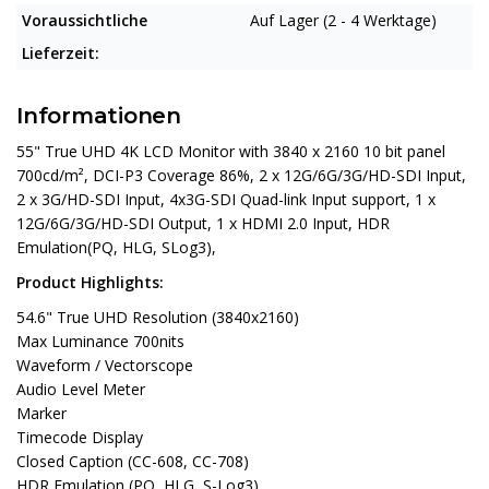
Voraussichtliche
Auf Lager (2 - 4 Werktage)
Lieferzeit:
Informationen
55" True UHD 4K LCD Monitor with 3840 x 2160 10 bit panel
700cd/m², DCI-P3 Coverage 86%, 2 x 12G/6G/3G/HD-SDI Input,
2 x 3G/HD-SDI Input, 4x3G-SDI Quad-link Input support, 1 x
12G/6G/3G/HD-SDI Output, 1 x HDMI 2.0 Input, HDR
Emulation(PQ, HLG, SLog3),
Product Highlights:
54.6" True UHD Resolution (3840x2160)
Max Luminance 700nits
Waveform / Vectorscope
Audio Level Meter
Marker
Timecode Display
Closed Caption (CC-608, CC-708)
HDR Emulation (PQ, HLG, S-Log3)