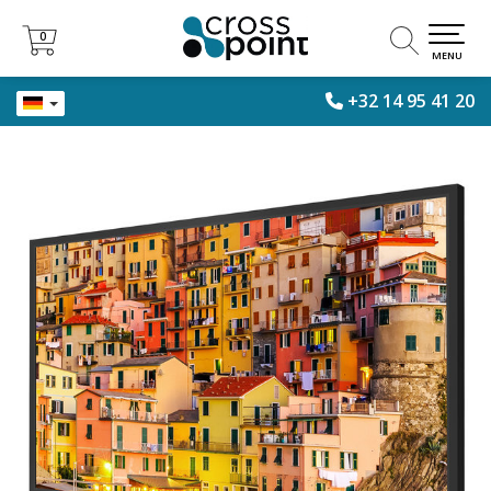
0
0
MENU
+32 14 95 41 20