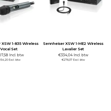
 XSW 1-835 Wireless
Sennheiser XSW 1-ME2 Wireless
S
Vocal Set
Lavalier Set
7,58 Incl. btw
€334,04 Incl. btw
54,20 Excl. btw
€276,07 Excl. btw