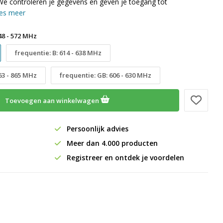
We controleren je gegevens en geven je toegang tot
es meer
48 - 572 MHz
frequentie: B: 614 - 638 MHz
863 - 865 MHz
frequentie: GB: 606 - 630 MHz
Toevoegen aan winkelwagen
Persoonlijk advies
Meer dan 4.000 producten
Registreer en ontdek je voordelen