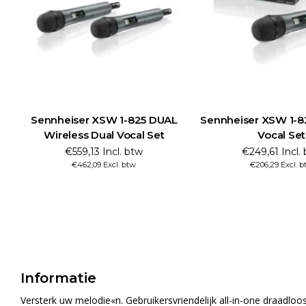
Sennheiser XSW 1-825 DUAL
Sennheiser XSW 1-8
Wireless Dual Vocal Set
Vocal Set
€559,13 Incl. btw
€249,61 Incl.
€462,09 Excl. btw
€206,29 Excl. b
Informatie
Versterk uw melodie«n. Gebruikersvriendelijk all-in-one draadloo