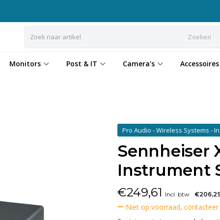
Zoeken
Monitors
Post & IT
Camera's
Accessoires
Pro Audio - Wireless Systems - 
Sennheiser 
Instrument 
€
249,61
Incl. btw
€206,2
Niet op voorraad, contacteer