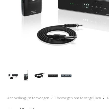
Aan verlanglijst toevoegen
/
Toevoegen om te vergelijken
/
A