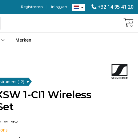
+32 14 95 41 20
Registreren
|
Inloggen
0
Merken
Instrument
(12)
XSW 1-CI1 Wireless
Set
9
Excl. btw
 ons