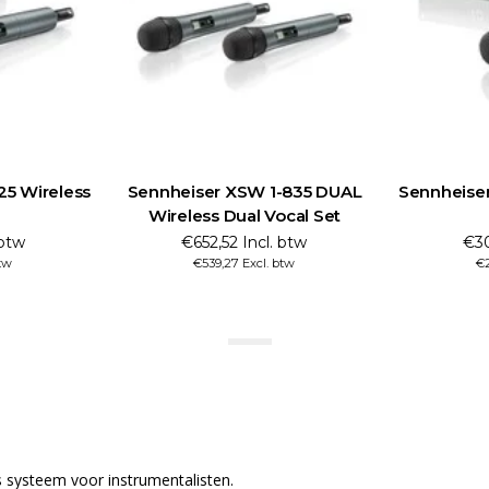
25 Wireless
Sennheiser XSW 1-835 DUAL
Sennheiser
Wireless Dual Vocal Set
 btw
€652,52 Incl. btw
€30
tw
€539,27 Excl. btw
€2
s systeem voor instrumentalisten.