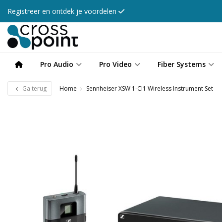
Registreer en ontdek je voordelen
Pro Audio
Pro Video
Fiber Systems
Ga terug
Home
Sennheiser XSW 1-CI1 Wireless Instrument Set