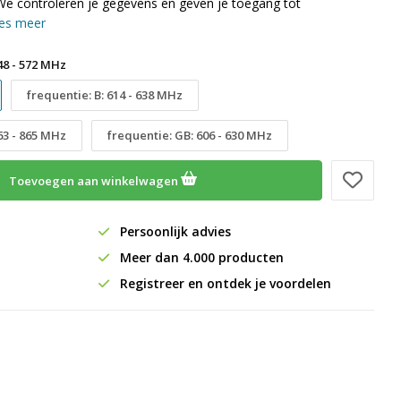
We controleren je gegevens en geven je toegang tot
es meer
48 - 572 MHz
frequentie: B: 614 - 638 MHz
863 - 865 MHz
frequentie: GB: 606 - 630 MHz
Toevoegen aan winkelwagen
Persoonlijk advies
Meer dan 4.000 producten
Registreer en ontdek je voordelen