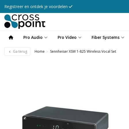
Registreer en ontdek je voordelen
Pro Audio
Pro Video
Fiber Systems
Ga terug
Home
Sennheiser XSW 1-825 Wireless Vocal Set