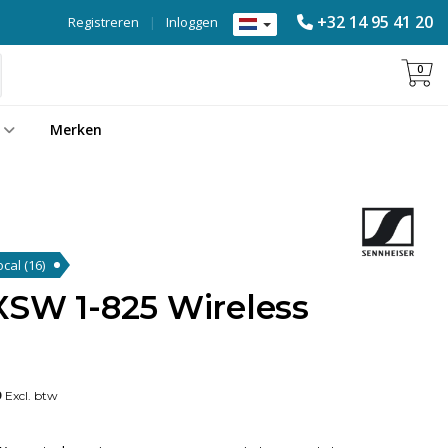
+32 14 95 41 20
Registreren
|
Inloggen
0
Merken
ocal
(16)
XSW 1-825 Wireless
9
Excl. btw