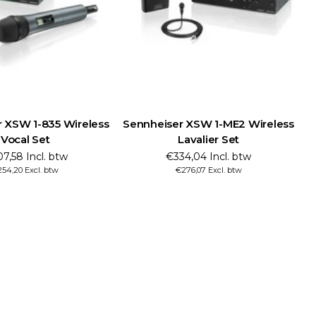
 XSW 1-835 Wireless
Sennheiser XSW 1-ME2 Wireless
S
Vocal Set
Lavalier Set
7,58 Incl. btw
€334,04 Incl. btw
54,20 Excl. btw
€276,07 Excl. btw