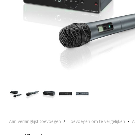
Aan verlanglijst toevoegen
/
Toevoegen om te vergelijken
/
A