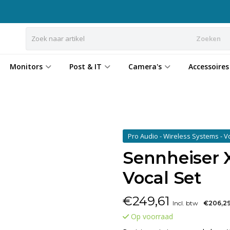
Zoeken
Monitors
Post & IT
Camera's
Accessoires
Pro Audio - Wireless Systems - V
Sennheiser 
Vocal Set
€
249,61
Incl. btw
€206,2
Op voorraad