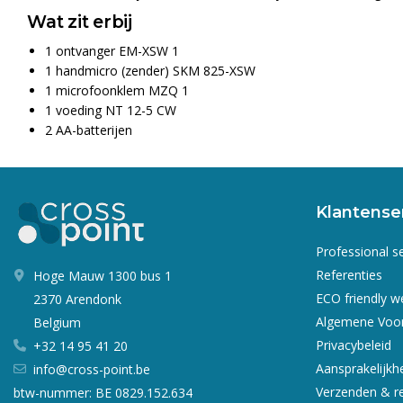
Wat zit erbij
1 ontvanger EM-XSW 1
1 handmicro (zender) SKM 825-XSW
1 microfoonklem MZQ 1
1 voeding NT 12-5 CW
2 AA-batterijen
Klantense
Professional s
Referenties
Hoge Mauw 1300 bus 1
ECO friendly 
2370 Arendonk
Algemene Voo
Belgium
Privacybeleid
+32 14 95 41 20
Aansprakelijkh
info@cross-point.be
Verzenden & r
btw-nummer: BE 0829.152.634